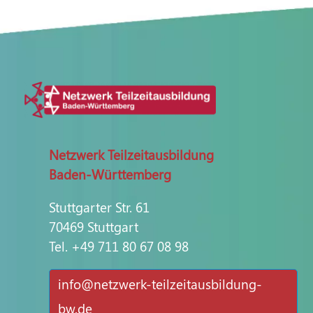
Netzwerk Teilzeitausbildung
Baden-Württemberg
Stuttgarter Str. 61
70469 Stuttgart
Tel. +49 711 80 67 08 98
nf
n
tzw
rk-t
lz
t
sb
ld
ng-
bw
d