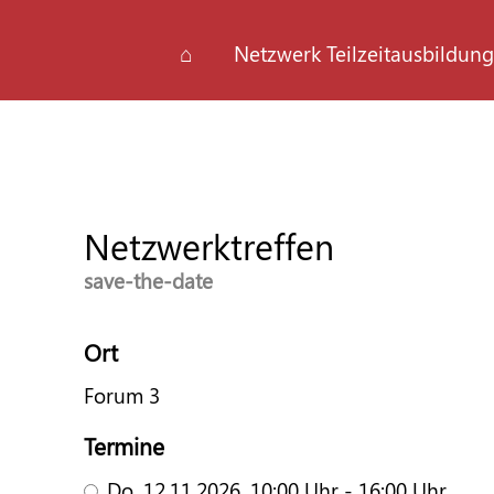
⌂
Netzwerk Teilzeitausbildung
Netzwerktreffen
save-the-date
Ort
Forum 3
Termine
Do,
12.11.2026
, 10:00
Uhr
- 16:00
Uhr