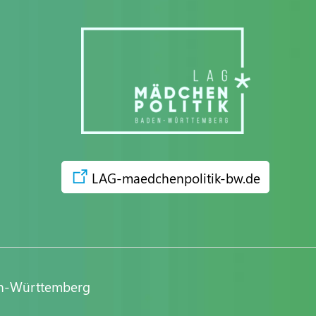
LAG-maedchenpolitik-bw.de
en-Württemberg