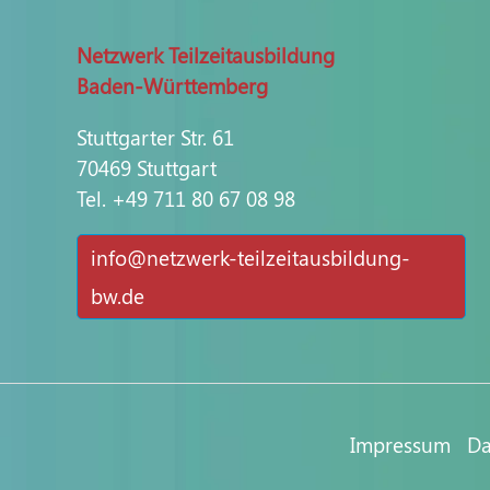
Netzwerk Teilzeitausbildung
Baden-Württemberg
Stuttgarter Str. 61
70469 Stuttgart
Tel. +49 711 80 67 08 98
nf
n
tzw
rk-t
lz
t
sb
ld
ng-
bw
d
Impressum
D