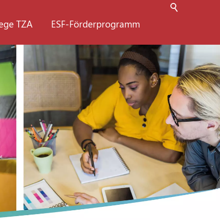
lege TZA
ESF-Förderprogramm