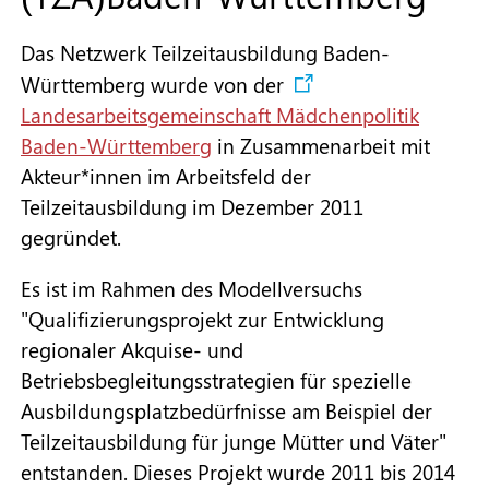
Mitglieder
Das Netzwerk Teilzeitausbildung Baden-
Mitglied werden
Württemberg wurde von der
Landesarbeitsgemeinschaft Mädchenpolitik
Infos zur TZA
Baden-Württemberg
in Zusammenarbeit mit
Akteur*innen im Arbeitsfeld der
Teilzeitausbildung im Dezember 2011
Für Unternehmen
gegründet.
Es ist im Rahmen des Modellversuchs
Pflege TZA
"Qualifizierungsprojekt zur Entwicklung
regionaler Akquise- und
ESF-Förderprogramm
Betriebsbegleitungsstrategien für spezielle
Ausbildungsplatzbedürfnisse am Beispiel der
Teilzeitausbildung für junge Mütter und Väter"
Downloads & Termine
entstanden. Dieses Projekt wurde 2011 bis 2014