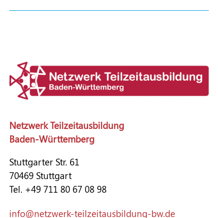
Netzwerk Teilzeitausbildung
Baden-Württemberg
Stuttgarter Str. 61
70469 Stuttgart
Tel. +49 711 80 67 08 98
nf
n
tzw
rk-t
lz
t
sb
ld
ng-bw
d