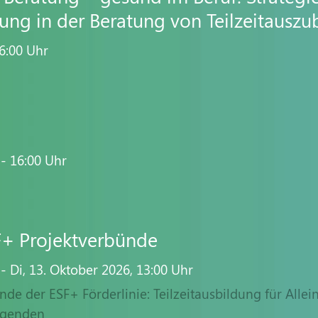
ung in der Beratung von Teilzeitausz
6:00
Uhr
- 16:00
Uhr
F+ Projektverbünde
-
Di,
13. Oktober 2026
, 13:00
Uhr
de der ESF+ Förderlinie: Teilzeitausbildung für Allein
egenden