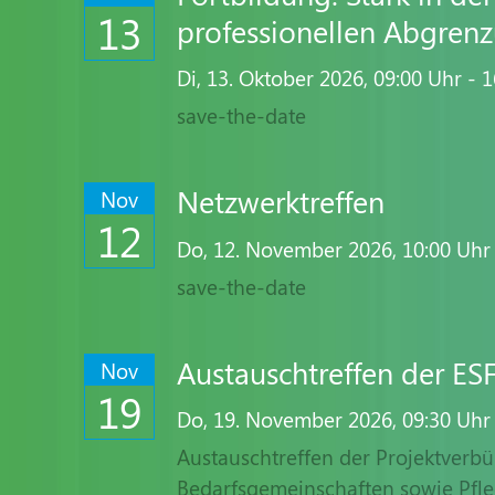
13
professionellen Abgrenz
Di,
13. Oktober 2026
, 09:00
Uhr
- 1
save-the-date
Netzwerktreffen
Nov
12
Do,
12. November 2026
, 10:00
Uhr
save-the-date
Austauschtreffen der ES
Nov
19
Do,
19. November 2026
, 09:30
Uhr
Austauschtreffen der Projektverbün
Bedarfsgemeinschaften sowie Pfl