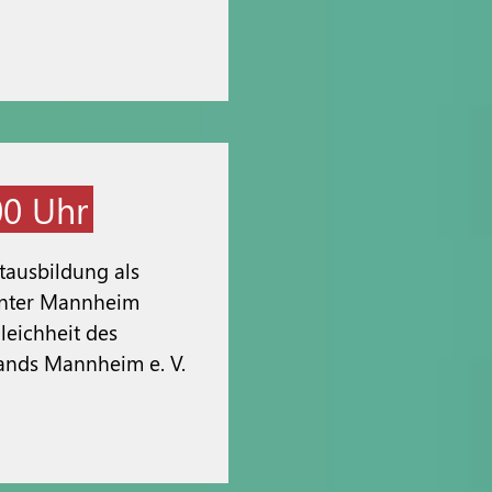
00 Uhr
itausbildung als
center Mannheim
leichheit des
ands Mannheim e. V.