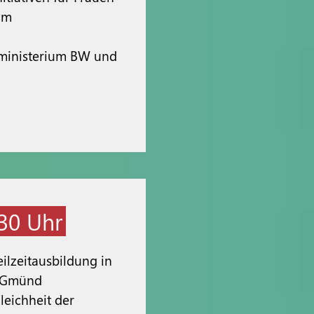
im
tsministerium BW und
:30 Uhr
eilzeitausbildung in
h Gmünd
leichheit der