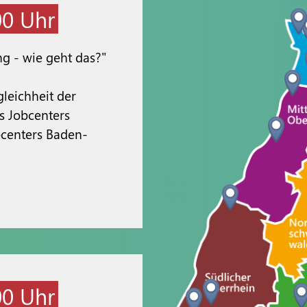
00 Uhr
ng - wie geht das?"
leichheit der
es Jobcenters
bcenters Baden-
00 Uhr