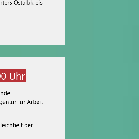
ters Ostalbkreis
00 Uhr
unde
gentur für Arbeit
leichheit der