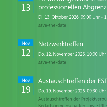
13
professionellen Abgrenz
Di,
13. Oktober 2026
, 09:00
Uhr
- 1
save-the-date
Netzwerktreffen
Nov
12
Do,
12. November 2026
, 10:00
Uhr
save-the-date
Austauschtreffen der ES
Nov
19
Do,
19. November 2026
, 09:30
Uhr
Austauschtreffen der Projektverbün
Bedarfsgemeinschaften sowie Pfl