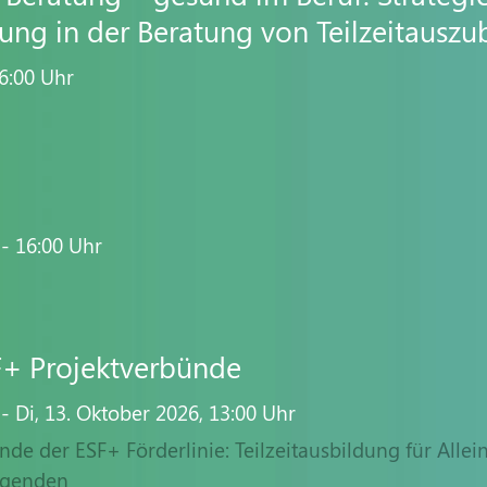
ung in der Beratung von Teilzeitausz
6:00
Uhr
- 16:00
Uhr
F+ Projektverbünde
-
Di,
13. Oktober 2026
, 13:00
Uhr
de der ESF+ Förderlinie: Teilzeitausbildung für Allein
egenden