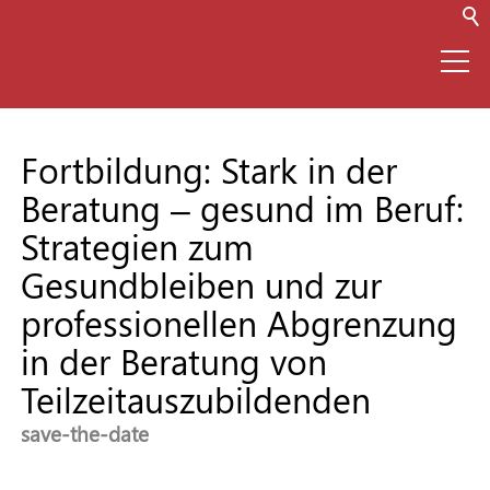
⌂
Fortbildung: Stark in der
Beratung – gesund im Beruf:
Netzwerk
Strategien zum
Teilzeitausbildung
Gesundbleiben und zur
(TZA)
professionellen Abgrenzung
in der Beratung von
Teilzeitauszubildenden
Infos zur TZA
save-the-date
Für Unternehmen