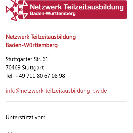
Netzwerk Teilzeitausbildung
Baden-Württemberg
Stuttgarter Str. 61
70469 Stuttgart
Tel. +49 711 80 67 08 98
nf
n
tzw
rk-t
lz
t
sb
ld
ng-bw
d
Unterstützt vom