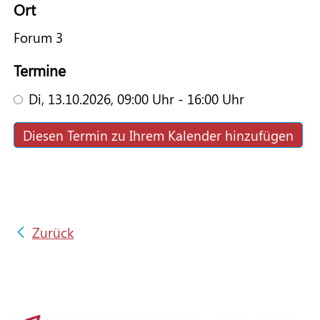
Ort
Forum 3
Pflege TZA
Termine
ESF-Förderprogramm
Di,
13.10.2026
, 09:00
Uhr
- 16:00
Uhr
Diesen Termin zu Ihrem Kalender hinzufügen
Downloads & Termine
Zurück