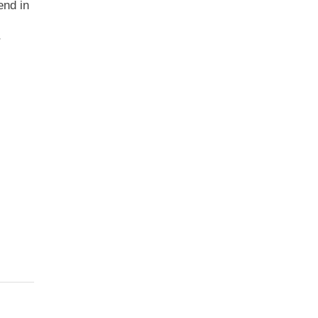
end in
r