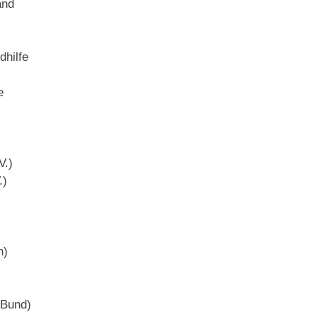
and
hilfe
e
V.)
.)
n)
 Bund)