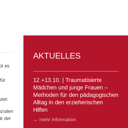
AKTUELLES
bt es
12.+13.10. | Traumatisierte
für
Mädchen und junge Frauen –
Methoden für den pädagogischen
tet:
Alltag in den erzieherischen
Hilfen
zialen
ät der
→ mehr Information