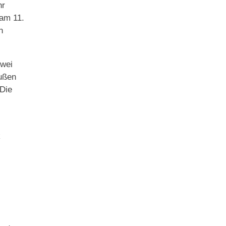
hr
am 11.
n
zwei
außen
 Die
k